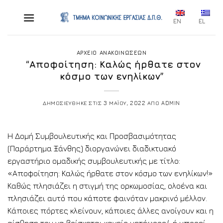
Skip
to
EN
EL
content
ΑΡΧΕΙΟ ΑΝΑΚΟΙΝΩΣΕΩΝ
“Αποφοίτηση: Καλώς ήρθατε στον
κόσμο των ενηλίκων”
ΔΗΜΟΣΙΕΥΘΗΚΕ ΣΤΙΣ
3 ΜΑΪΟΥ, 2022
ΑΠΟ
ADMIN
Η Δομή Συμβουλευτικής και Προσβασιμότητας
(Παράρτημα Ξάνθης) διοργανώνει διαδικτυακό
εργαστήριο ομαδικής συμβουλευτικής με τίτλο:
«Αποφοίτηση: Καλώς ήρθατε στον κόσμο των ενηλίκων!»
Καθώς πλησιάζει η στιγμή της ορκωμοσίας, ολοένα και
πλησιάζει αυτό που κάποτε φαινόταν μακρινό μέλλον.
Κάποιες πόρτες κλείνουν, κάποιες άλλες ανοίγουν και η
αίσθηση του να βρίσκεται κανείς μετέωρος/-ή μπορεί