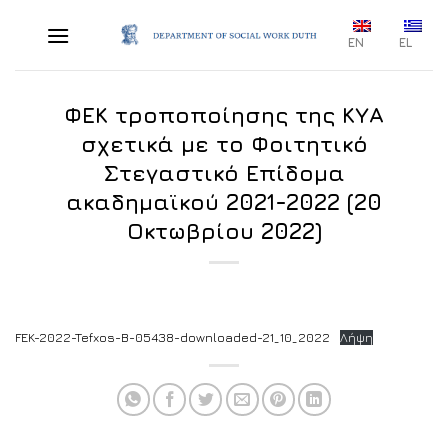
Skip
to
EN
EL
content
ΦΕΚ τροποποίησης της ΚΥΑ
σχετικά με το Φοιτητικό
Στεγαστικό Επίδομα
ακαδημαϊκού 2021-2022 (20
Οκτωβρίου 2022)
FEK-2022-Tefxos-B-05438-downloaded-21_10_2022
Λήψη