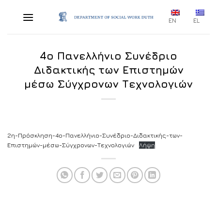
Skip
to
EN
EL
content
4ο Πανελλήνιο Συνέδριο
Διδακτικής των Επιστημών
μέσω Σύγχρονων Τεχνολογιών
2η-Πρόσκληση-4ο-Πανελλήνιο-Συνέδριο-Διδακτικής-των-
Επιστημών-μέσω-Σύγχρονων-Τεχνολογιών
Λήψη