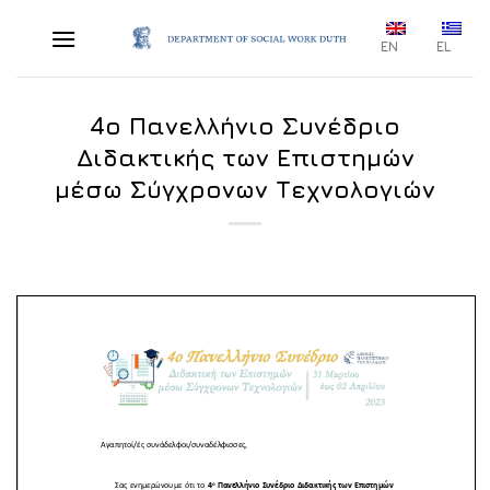
Skip
to
EN
EL
content
4ο Πανελλήνιο Συνέδριο
Διδακτικής των Επιστημών
μέσω Σύγχρονων Τεχνολογιών