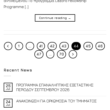
αντικειμένου.Το πρόγραμμα Lazord Fellowship
Programme […]
Continue reading
→
1
…
41
42
43
44
45
46
47
…
70
Recent News
ΠΡΟΓΡΑΜΜΑ ΕΠΑΝΑΛΗΠΤΙΚΗΣ ΕΞΕΤΑΣΤΙΚΗΣ
25
Jul
ΠΕΡΙΟΔΟΥ ΣΕΠΤΕΜΒΡΙΟΥ 2026
ΑΝΑΚΟΙΝΩΣΗ ΓΙΑ ΟΡΚΩΜΟΣΙΑ ΤΟΥ ΤΜΗΜΑΤΟΣ
24
Jul