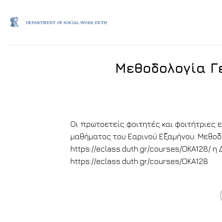
Skip
to
content
Μεθοδολογία Γε
Οι πρωτοετείς φοιτητές και φοιτήτριες 
μαθήματος του Εαρινού Εξαμήνου: Μεθοδο
https://eclass.duth.gr/courses/OKA128/
https://eclass.duth.gr/courses/OKA128