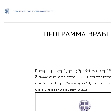
Skip
to
content
ΠΡΟΓΡΑΜΜΑ ΒΡΑΒΕΙΩ
Πρόγραμμα χορήγησης βραβείων σε ομάδε
διαγωνισμούς το έτος 2023. Περισσότερ
σύνδεσμο: https://www.iky.gr/el/upotrofie
diakritheises-omades-foititon