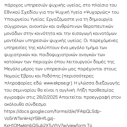
πάροχος υπηρεσιών ψυχικής υγείας, στο πλαίσιο του
Εθνικού Σχεδίου για την Ψυχική Υγεία «Ψυχαργώς» του
Υπουργείου Υγείας. Εργαζόμαστε για τη δημιουργία
σύγχρονων, ανοικτών και ανθρώπινων θεραπευτικών
μονάδων στην κοινότητα και την εισαγωγή καινοτόμων
μοντέλων υπηρεσιών ψυχικής υγείας. Οι παρεχόμενες
υπηρεσίες της καλύπτουν ένα μεγάλο τμήμα των
ψυχιατρικών και παιδοψυχιατρικών αναγκών των
κατοίκων των περιοχών όπου λειτουργούν δομές της.
Μεγάλο μέρος των υπηρεσιών μας παρέχονται στους
Νομούς Έβρου και Ροδόπης (περισσότερες
πληροφορίες εδώ: www.ekpse.gr). Η γλώσσα διεξαγωγής
του σεμιναρίου θα είναι η αγγλική. Λήξη προθεσμίας
εγγραφών στις 28/2/2025 Απαιτείται προεγγραφή στον
ακόλουθο σύνδεσμο:
https://docs.google.com/forms/d/e/1FAIpQLSdp-
Vo5rWTsnkHqY5BHfLgzj-
KxH1OMwkImbQSub2XTyYhV7w/viewform Το