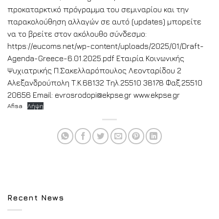
προκαταρκτικό πρόγραμμα του σεμιναρίου και την
παρακολούθηση αλλαγών σε αυτό (updates) μπορείτε
να το βρείτε στον ακόλουθο σύνδεσμο:
https://eucoms.net/wp-content/uploads/2025/01/Draft-
Agenda-Greece-6.01.2025.pdf Εταιρία Κοινωνικής
Ψυχιατρικής Π.Σακελλαρόπουλος Λεονταρίδου 2
Αλεξανδρούπολη Τ.Κ.68132 Τηλ.25510 38178 Φαξ.25510
20656 Email: evrosrodopi@ekpse.gr www.ekpse.gr
Afisa
Λήψη
Recent News