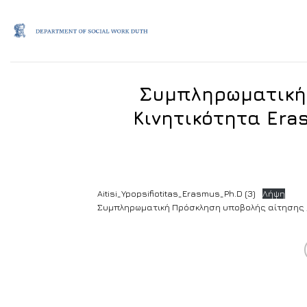
Skip
to
content
Συμπληρωματική
Κινητικότητα Er
Aitisi_Ypopsifiotitas_Erasmus_Ph.D (3)
Λήψη
Συμπληρωματική Πρόσκληση υποβολής αίτησης _