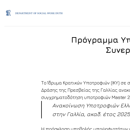
Skip
to
content
Πρόγραμμα Υπ
Συνερ
Το Ίδρυμα Κρατικών Υποτροφιών (ΙΚΥ) σε
Δράσης της Πρεσβείας της Γαλλίας ανακ
συγχρηματοδότηση υποτροφιών Master 2 
Ανακοίνωση Υποτροφιών Ελλη
στην Γαλλία, ακαδ. έτος 2025
Η πρόσκληση υποβολής υποψηφιοτήτων γι