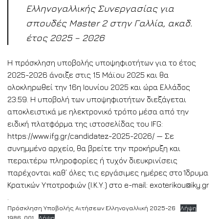
Ελληνογαλλικής Συνεργασίας για
σπουδές Master 2 στην Γαλλία, ακαδ.
έτος 2025 – 2026
Η πρόσκληση υποβολής υποψηφιοτήτων για το έτος
2025-2026 άνοιξε στις 15 Μάϊου 2025 και θα
ολοκληρωθεί την 16η Ιουνίου 2025 και ώρα Ελλάδος
23:59. Η υποβολή των υποψηφιοτήτων διεξάγεται
αποκλειστικά με ηλεκτρονικό τρόπο μέσα από την
ειδική πλατφόρμα της ιστοσελίδας του IFG:
https://www.ifg.gr/candidatez-2025-2026/ — Σε
συνημμένο αρχείο, θα βρείτε την προκήρυξη και
περαιτέρω πληροφορίες ή τυχόν διευκρινίσεις
παρέχονται καθ’ όλες τις εργάσιμες ημέρες στο Ίδρυμα
Κρατικών Υποτροφιών (Ι.Κ.Υ.) στo e-mail: exoterikou@iky.gr
.
Πρόσκληση Υποβολής Αιτήσεων Ελληνογαλλική 2025-26
Λήψη
1986_001
Λήψη