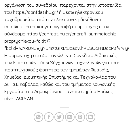
οργάνωση του συνεδρίου, παρέχονται στην ιστοσελίδα
του https://confdst.ihu.gr/ ή μέσω ηλεκτρονικού
ταχυδρομείου από την ηλεκτρονική διεύθυνση
conf@dst.ihu.gr και για εγγραφή συμμετοχής στον
σύνδεσμο https://confdst.ihu.gr/engrafi-symmetochis-
proptychiakou-foititi/?
fbclid=IwAR0N69jyYD4iXtG1XLtDdsqvlhVCSOcFNDccPBfvrv
Η συμμετοχή στο 4ο Πανελλήνιο Συνέδριο Διδακτικής
των Επιστημών μέσω Σύγχρονων Τεχνολογιών για τους
προπτυχιακούς φοιτητές των τμημάτων Φυσικής,
Χημείας, Διοικητικής Επιστήμης και Τεχνολογίας του
Δι.Πα.Ε Καβάλας, καθώς και του τμήματος Κοινωνικής
Εργασίας του Δημοκρίτειου Πανεπιστημίου Θράκης
είναι ΔΩΡΕΑΝ.