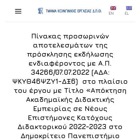
Skip
to
EN
EL
content
Πίνακας προσωρινών
αποτελεσμάτων της
πρόσκλησης εκδήλωσης
ενδιαφέροντος με Α.Π.
34266/07.07.2022 (ΑΔΑ:
ΨΚΥΘ46ΨΖΥ1-ΔΞ6) στο πλαίσιο
του έργου με Τίτλο «Απόκτηση
Ακαδημαϊκής Διδακτικής
Εμπειρίας σε Νέους
Επιστήμονες Κατόχους
Διδακτορικού 2022-2023 στο
Δημοκρίτειο Πανεπιστήμιο