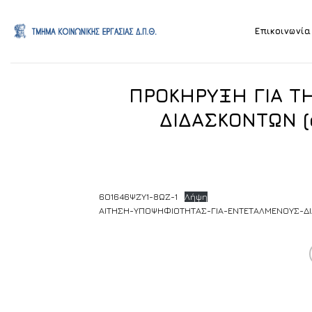
Skip
to
Επικοινωνία
content
ΠΡΟΚΗΡΥΞΗ ΓΙΑ 
ΔΙΔΑΣΚΟΝΤΩΝ (ά
6Ο1646ΨΖΥ1-8ΩΖ-1
Λήψη
ΑΙΤΗΣΗ-ΥΠΟΨΗΦΙΟΤΗΤΑΣ-ΓΙΑ-ΕΝΤΕΤΑΛΜΕΝΟΥΣ-ΔΙ