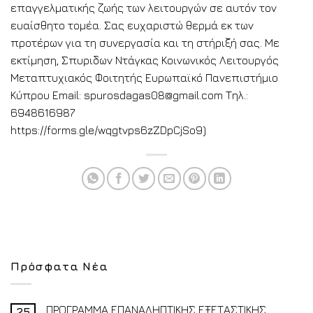
επαγγελματικής ζωής των λειτουργών σε αυτόν τον
ευαίσθητο τομέα. Σας ευχαριστώ θερμά εκ των
προτέρων για τη συνεργασία και τη στήριξή σας. Με
εκτίμηση, Σπυριδων Ντάγκας Κοινωνικός Λειτουργός
Μεταπτυχιακός Φοιτητής Ευρωπαϊκό Πανεπιστήμιο
Κύπρου Email: spurosdagas08@gmail.com Τηλ.:
6948616987
https://forms.gle/wqgtvps6zZDpCjSo9)
Πρόσφατα Νέα
ΠΡΟΓΡΑΜΜΑ ΕΠΑΝΑΛΗΠΤΙΚΗΣ ΕΞΕΤΑΣΤΙΚΗΣ
25