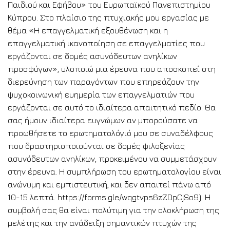
Παιδιού και Εφήβου» του Ευρωπαϊκού Πανεπιστημίου
Κύπρου. Στο πλαίσιο της πτυχιακής μου εργασίας με
θέμα «Η επαγγελματική εξουθένωση και η
επαγγελματική ικανοποίηση σε επαγγελματίες που
εργάζονται σε δομές ασυνόδευτων ανηλίκων
προσφύγων», υλοποιώ μια έρευνα που αποσκοπεί στη
διερεύνηση των παραγόντων που επηρεάζουν την
ψυχοκοινωνική ευημερία των επαγγελματιών που
εργάζονται σε αυτό το ιδιαίτερα απαιτητικό πεδίο. Θα
σας ήμουν ιδιαίτερα ευγνώμων αν μπορούσατε να
προωθήσετε το ερωτηματολόγιό μου σε συναδέλφους
που δραστηριοποιούνται σε δομές φιλοξενίας
ασυνόδευτων ανηλίκων, προκειμένου να συμμετάσχουν
στην έρευνα. Η συμπλήρωση του ερωτηματολογίου είναι
ανώνυμη και εμπιστευτική, και δεν απαιτεί πάνω από
10-15 λεπτά. https://forms.gle/wqgtvps6zZDpCjSo9). Η
συμβολή σας θα είναι πολύτιμη για την ολοκλήρωση της
μελέτης και την ανάδειξη σημαντικών πτυχών της