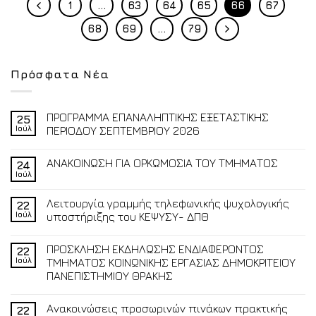
1
…
63
64
65
66
67
68
69
…
79
Πρόσφατα Νέα
ΠΡΟΓΡΑΜΜΑ ΕΠΑΝΑΛΗΠΤΙΚΗΣ ΕΞΕΤΑΣΤΙΚΗΣ
25
Ιούλ
ΠΕΡΙΟΔΟΥ ΣΕΠΤΕΜΒΡΙΟΥ 2026
ΑΝΑΚΟΙΝΩΣΗ ΓΙΑ ΟΡΚΩΜΟΣΙΑ ΤΟΥ ΤΜΗΜΑΤΟΣ
24
Ιούλ
Λειτουργία γραμμής τηλεφωνικής ψυχολογικής
22
Ιούλ
υποστήριξης του ΚΕΨΥΣΥ- ΔΠΘ
ΠΡΟΣΚΛΗΣΗ ΕΚΔΗΛΩΣΗΣ ΕΝΔΙΑΦΕΡΟΝΤΟΣ
22
Ιούλ
ΤΜΗΜΑΤΟΣ ΚΟΙΝΩΝΙΚΗΣ ΕΡΓΑΣΙΑΣ ΔΗΜΟΚΡΙΤΕΙΟΥ
ΠΑΝΕΠΙΣΤΗΜΙΟΥ ΘΡΑΚΗΣ
Ανακοινώσεις προσωρινών πινάκων πρακτικής
22