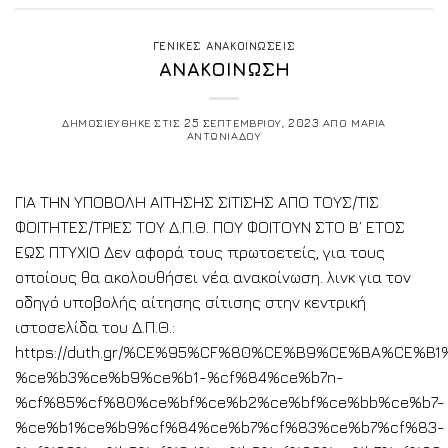
ΓΕΝΙΚΕΣ ΑΝΑΚΟΙΝΩΣΕΙΣ
ΑΝΑΚΟΙΝΩΣΗ
ΔΗΜΟΣΙΕΥΘΗΚΕ ΣΤΙΣ
25 ΣΕΠΤΕΜΒΡΙΟΥ, 2023
ΑΠΟ
ΜΑΡΙΑ
ΑΝΤΩΝΙΑΔΟΥ
ΓΙΑ ΤΗN ΥΠΟΒΟΛΗ ΑΙΤΗΣΗΣ ΣΙΤΙΣΗΣ ΑΠΟ ΤΟΥΣ/ΤΙΣ
ΦΟΙΤΗΤΕΣ/ΤΡΙΕΣ ΤΟΥ Δ.Π.Θ. ΠΟΥ ΦΟΙΤΟΥΝ ΣΤΟ Β΄ ΕΤΟΣ
ΕΩΣ ΠΤΥΧΙΟ Δεν αφορά τους πρωτοετείς, για τους
οποίους θα ακολουθήσει νέα ανακοίνωση. λινκ για τον
οδηγό υποβολής αίτησης σίτισης στην κεντρική
ιστοσελίδα του Δ.Π.Θ.:
https://duth.gr/%CE%95%CF%80%CE%B9%CE%BA%CE
%ce%b3%ce%b9%ce%b1-%cf%84%ce%b7n-
%cf%85%cf%80%ce%bf%ce%b2%ce%bf%ce%bb%ce%b7-
%ce%b1%ce%b9%cf%84%ce%b7%cf%83%ce%b7%cf%83-