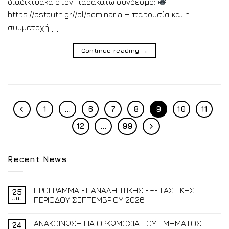
διαδικτυακά στον παρακάτω σύνδεσμο:
https://dstduth.gr//dl/seminaria Η παρουσία και η
συμμετοχή […]
Continue reading
→
1
…
6
7
8
9
10
11
12
…
99
Recent News
ΠΡΟΓΡΑΜΜΑ ΕΠΑΝΑΛΗΠΤΙΚΗΣ ΕΞΕΤΑΣΤΙΚΗΣ
25
Jul
ΠΕΡΙΟΔΟΥ ΣΕΠΤΕΜΒΡΙΟΥ 2026
ΑΝΑΚΟΙΝΩΣΗ ΓΙΑ ΟΡΚΩΜΟΣΙΑ ΤΟΥ ΤΜΗΜΑΤΟΣ
24