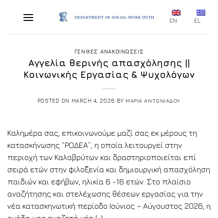
Skip
to
EN
EL
content
ΓΕΝΙΚΕΣ ΑΝΑΚΟΙΝΩΣΕΙΣ
Αγγελία θερινής απασχόλησης ||
Κοινωνικής Εργασίας & Ψυχολόγων
POSTED ON
MARCH 4, 2026
BY
ΜΑΡΙΑ ΑΝΤΩΝΙΑΔΟΥ
Καλημέρα σας, επικοινωνούμε μαζί σας εκ μέρους τη
κατασκήνωσης “ΡΟΔΕΑ”, η οποία λειτουργεί στην
περιοχή των Καλαβρύτων και δραστηριοποιείται επί
σειρά ετών στην φιλοξενία και δημιουργική απασχόληση
παιδιών και εφήβων, ηλικία 6 -16 ετών. Στο πλαίσιο
αναζήτησης και στελέχωσης θέσεων εργασίας για την
νέα κατασκηνωτική περίοδο Ιούνιος – Αύγουστος 2026, η
ομάδα μας αναζητά νέα […]