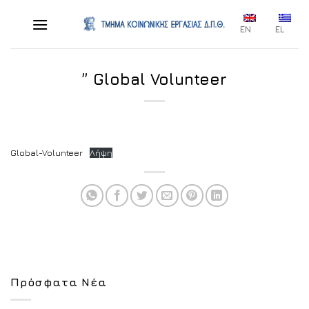
Skip
to
EN
EL
content
” Global Volunteer
Global-Volunteer
Λήψη
Πρόσφατα Νέα