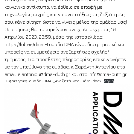
κοινωνικό αντίκτυπο, να έρθεις σε επαφή με
τεχνολογίες αιχμής, και να αναπτύξεις τις δεξιότητές
σου, κάνε αίτηση ώστε να γίνεις μέλος της ομάδας μας!
Οι αιτήσεις θα παραμείνουν ανοιχτές μέχρι τις 19
Απριλίου 2023, 23:59, μέσω της ιστοσελίδας:
https://lob.ee/dma Η ομάδα DMA είναι διατμηματική και
μπορείς να συμμετέχεις ανεξαρτήτως σχολής/
τμήματος. Για πρόσθετες πληροφορίες επικοινωνήστε
με τον υπεύθυνο της ομάδας, κ. Σαράντη Αντωνίου στo
email: s.antoniou@dma-duth.gr και στο info@dma-duth.gr
Η-φοιτητική-ομάδα-DMA-_Αναζητά-νέα-μέλη-docx
Λήψη