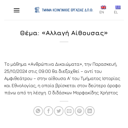
Skip
to
EN
EL
content
Θέμα: «Αλλαγή Αίθουσας»
Το μάθημα «Ανθρώπινα Δικαιώματα», την Παρασκευή,
25/10/2024 στις 09:00 θα διεξαχθεί – αντί του
Αμφιθεάτρου – στην αίθουσα Α΄ του Τμήματος Ιστορίας
και Εθνολογίας, η οποία βρίσκεται στον δεύτερο όροφο
πάνω από τη λέσχη. Ο διδάσκων Μορφακίδης Χρήστος