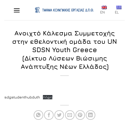
Skip
to
EN
EL
content
Ανοιχτό Κάλεσμα Συμμετοχής
στην εθελοντική ομάδα του UN
SDSN Youth Greece
(Δίκτυο Λύσεων Βιώσιμης
Ανάπτυξης Νέων Ελλάδος)
sdgstudenthubduth
Λήψη