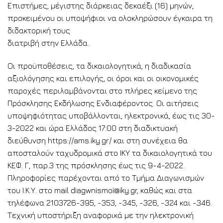
Επιστήμες, μέγιστης διάρκειας δεκαέξι (16) μηνών,
προκειμένου οι υποψήφιοι να ολοκληρώσουν έγκαιρα τη
διδακτορική τους
διατριβή στην Ελλάδα.
Οι προϋποθέσεις, τα δικαιολογητικά, η διαδικασία
αξιολόγησης και επιλογής, οι όροι και οι οικονομικές
παροχές περιλαμβάνονται στο πλήρες κείμενο της
Πρόσκλησης Εκδήλωσης Ενδιαφέροντος. Οι αιτήσεις
υποψηφιότητας υποβάλλονται, ηλεκτρονικά, έως τις 30-
3-2022 και ώρα Ελλάδος 17:00 στη διαδικτυακή
διεύθυνση https://ams.iky.gr/ και στη συνέχεια θα
αποσταλούν ταχυδρομικά στο ΙΚΥ τα δικαιολογητικά του
ΚΕΦ. Γ, παρ.3 της πρόσκλησης έως τις 9-4-2022.
Πληροφορίες παρέχονται από το Τμήμα Διαγωνισμών
του Ι.Κ.Υ. στο mail diagwnismoi@iky.gr, καθώς και στα
τηλέφωνα 2103726-395, -353, -345, -326, -324 και -346.
Τεχνική υποστήριξη αναφορικά με την ηλεκτρονική