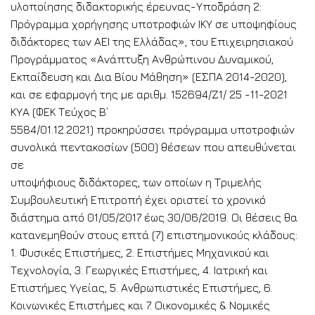
υλοποίησης διδακτορικής έρευνας-Υποδράση 2:
Πρόγραμμα χορήγησης υποτροφιών ΙΚΥ σε υποψηφίους
διδάκτορες των ΑΕΙ της Ελλάδας», του Επιχειρησιακού
Προγράμματος «Ανάπτυξη Ανθρώπινου Δυναμικού,
Εκπαίδευση και Δια Βίου Μάθηση» (ΕΣΠΑ 2014-2020),
και σε εφαρμογή της με αριθμ. 152694/Ζ1/ 25 -11-2021
ΚΥΑ (ΦΕΚ Τεύχος B’
5584/01.12.2021) προκηρύσσει πρόγραμμα υποτροφιών
συνολικά πεντακοσίων (500) θέσεων που απευθύνεται
σε
υποψήφιους διδάκτορες, των οποίων η Τριμελής
Συμβουλευτική Επιτροπή έχει οριστεί το χρονικό
διάστημα από 01/05/2017 έως 30/06/2019. Oι θέσεις θα
κατανεμηθούν στους επτά (7) επιστημονικούς κλάδους:
1. Φυσικές Επιστήμες, 2. Επιστήμες Μηχανικού και
Τεχνολογία, 3. Γεωργικές Επιστήμες, 4. Ιατρική και
Επιστήμες Υγείας, 5. Ανθρωπιστικές Επιστήμες, 6.
Κοινωνικές Επιστήμες και 7. Οικονομικές & Νομικές