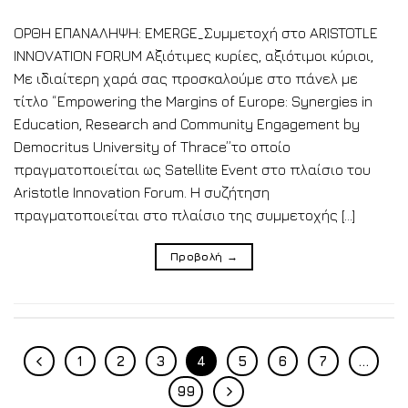
ΟΡΘΗ ΕΠΑΝΑΛΗΨΗ: EMERGE_Συμμετοχή στο ARISTOTLE
INNOVATION FORUM Αξιότιμες κυρίες, αξιότιμοι κύριοι,
Με ιδιαίτερη χαρά σας προσκαλούμε στο πάνελ με
τίτλο “Empowering the Margins of Europe: Synergies in
Education, Research and Community Engagement by
Democritus University of Thrace”το οποίο
πραγματοποιείται ως Satellite Event στο πλαίσιο του
Aristotle Innovation Forum. Η συζήτηση
πραγματοποιείται στο πλαίσιο της συμμετοχής […]
Προβολή
→
1
2
3
4
5
6
7
…
99