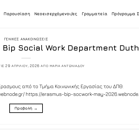
Παρουσίαση
Νεοεισερχόμενοι/ες
Γραμματεία
Πρόγραμμα 
ΓΕΝΙΚΕΣ ΑΝΑΚΟΙΝΩΣΕΙΣ
Βip Social Work Department Duth
ΤΙΣ
29 ΑΠΡΙΛΙΟΥ, 2026
ΑΠΟ
ΜΑΡΙΑ ΑΝΤΩΝΙΑΔΟΥ
ρασμους από το Τμήμα Κοινωνικής Εργασίας του ΔΠΘ:
ebnode.gr/ https://erasmus-bip-socwork-may-2026.webnode.
Προβολή
→